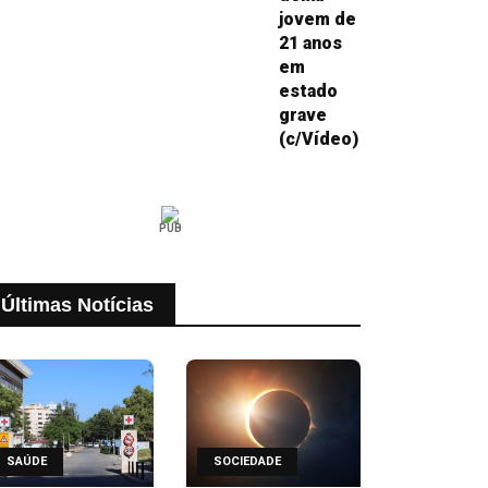
jovem de
21 anos
em
estado
grave
(c/Vídeo)
PUB
Últimas Notícias
SAÚDE
SOCIEDADE