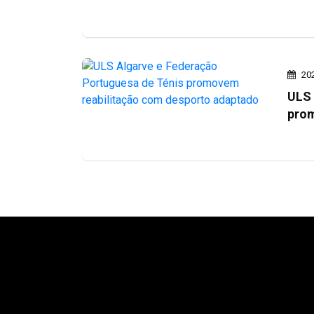
20
ULS 
prom