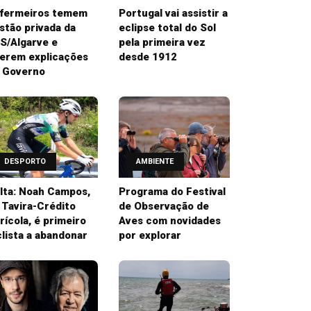
fermeiros temem
Portugal vai assistir a
stão privada da
eclipse total do Sol
S/Algarve e
pela primeira vez
erem explicações
desde 1912
 Governo
DESPORTO
AMBIENTE
lta: Noah Campos,
Programa do Festival
 Tavira-Crédito
de Observação de
rícola, é primeiro
Aves com novidades
clista a abandonar
por explorar