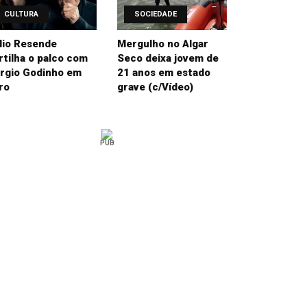
CULTURA
SOCIEDADE
lio Resende
Mergulho no Algar
rtilha o palco com
Seco deixa jovem de
rgio Godinho em
21 anos em estado
ro
grave (c/Vídeo)
PUB