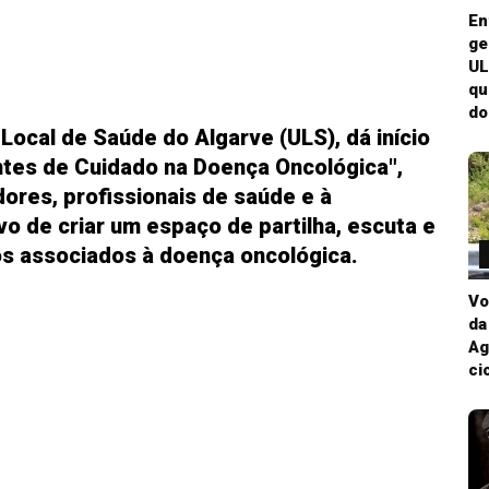
En
ge
UL
qu
do
Local de Saúde do Algarve (ULS), dá início
Pontes de Cuidado na Doença Oncológica",
dores, profissionais de saúde e à
o de criar um espaço de partilha, escuta e
os associados à doença oncológica.
Vo
da
Ag
ci