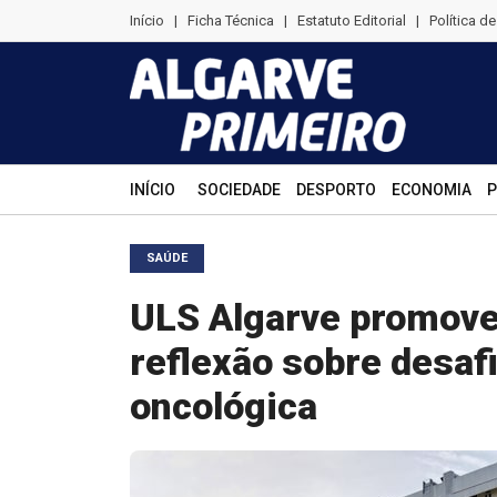
Início
|
Ficha Técnica
|
Estatuto Editorial
|
Política d
INÍCIO
SOCIEDADE
DESPORTO
ECONOMIA
P
SAÚDE
ULS Algarve promove 
reflexão sobre desaf
oncológica