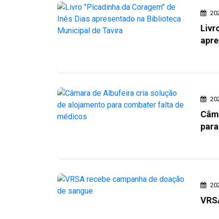
20
Livr
apre
20
Câma
para
20
VRSA