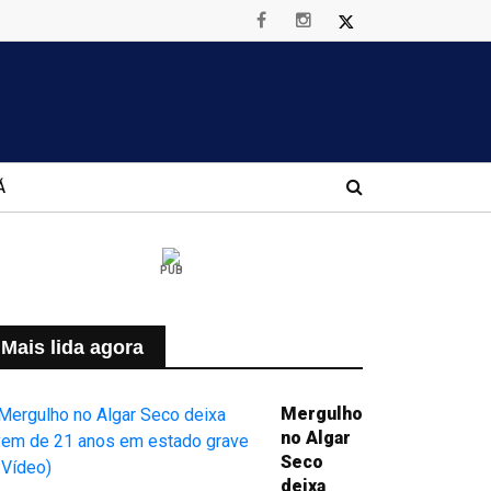
Á
PUB
Mais lida agora
Mergulho
no Algar
Seco
deixa