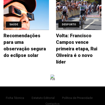
SAÚDE
DESPORTO
Recomendações
Volta: Francisco
para uma
Campos vence
observação segura
primeira etapa, Rui
do eclipse solar
Oliveira é o novo
líder
PUB
Ficha Técnica
Estatuto Editorial
Política de Privacidade
Contactos