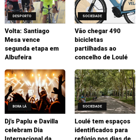
DESPORTO
SOCIEDADE
Volta: Santiago
Vão chegar 490
Mesa vence
bicicletas
segunda etapa em
partilhadas ao
Albufeira
concelho de Loulé
BORA LÁ
SOCIEDADE
Dj’s Paplu e Davilla
Loulé tem espaços
celebram Dia
identificados para
Internacional da
refúgio nos dias de