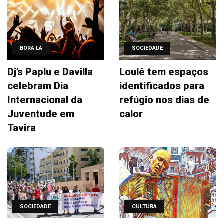
BORA LÁ
SOCIEDADE
Dj’s Paplu e Davilla
Loulé tem espaços
celebram Dia
identificados para
Internacional da
refúgio nos dias de
Juventude em
calor
Tavira
SOCIEDADE
CULTURA