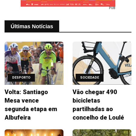
PUB
Últimas Notícias
DESPORTO
SOCIEDADE
Volta: Santiago
Vão chegar 490
Mesa vence
bicicletas
segunda etapa em
partilhadas ao
Albufeira
concelho de Loulé