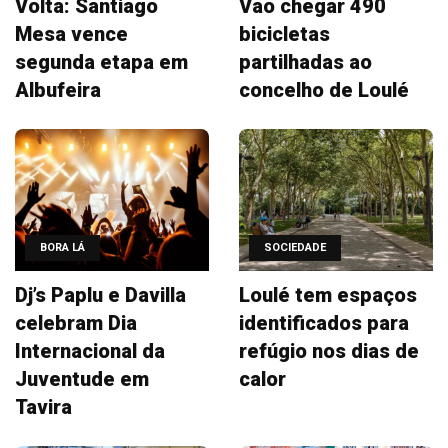
Volta: Santiago
Vão chegar 490
Mesa vence
bicicletas
segunda etapa em
partilhadas ao
Albufeira
concelho de Loulé
BORA LÁ
SOCIEDADE
Dj’s Paplu e Davilla
Loulé tem espaços
celebram Dia
identificados para
Internacional da
refúgio nos dias de
Juventude em
calor
Tavira