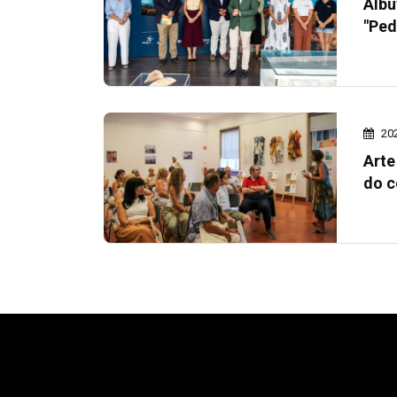
Albu
"Ped
20
Arte
do c