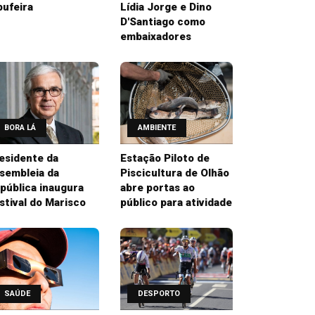
bufeira
Lídia Jorge e Dino
D'Santiago como
embaixadores
BORA LÁ
AMBIENTE
esidente da
Estação Piloto de
sembleia da
Piscicultura de Olhão
pública inaugura
abre portas ao
stival do Marisco
público para atividade
SAÚDE
DESPORTO