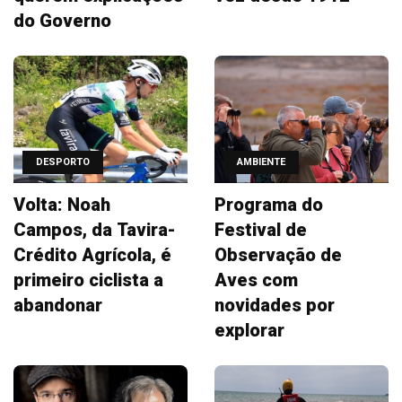
do Governo
DESPORTO
AMBIENTE
Volta: Noah
Programa do
Campos, da Tavira-
Festival de
Crédito Agrícola, é
Observação de
primeiro ciclista a
Aves com
abandonar
novidades por
explorar