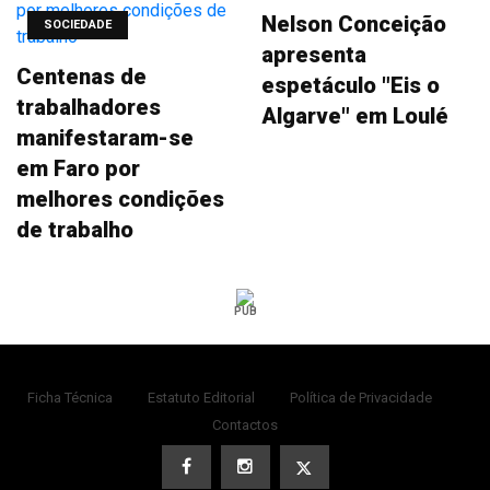
Nelson Conceição
SOCIEDADE
apresenta
Centenas de
espetáculo "Eis o
trabalhadores
Algarve" em Loulé
manifestaram-se
em Faro por
melhores condições
de trabalho
PUB
Ficha Técnica
Estatuto Editorial
Política de Privacidade
Contactos