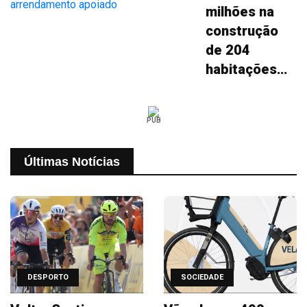
milhões na
construção
de 204
habitações
para
arrendamento
PUB
apoiado
Últimas Notícias
DESPORTO
SOCIEDADE