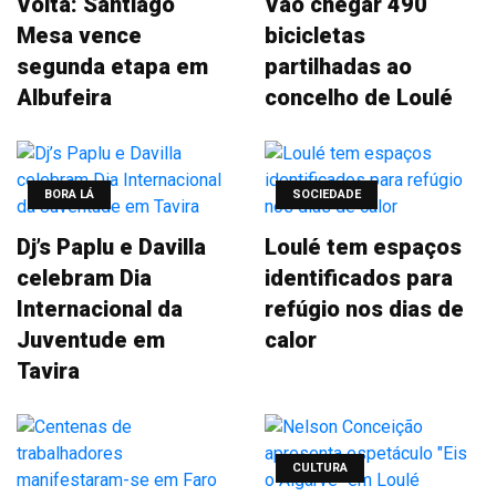
Volta: Santiago
Vão chegar 490
Mesa vence
bicicletas
segunda etapa em
partilhadas ao
Albufeira
concelho de Loulé
BORA LÁ
SOCIEDADE
Dj’s Paplu e Davilla
Loulé tem espaços
celebram Dia
identificados para
Internacional da
refúgio nos dias de
Juventude em
calor
Tavira
CULTURA