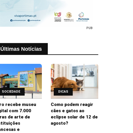
PUB
Últimas Notícias
SOCIEDADE
DICAS
ro recebe museu
Como podem reagir
gital com 7.000
cães e gatos ao
ras de arte de
eclipse solar de 12 de
stituições
agosto?
ancesas e