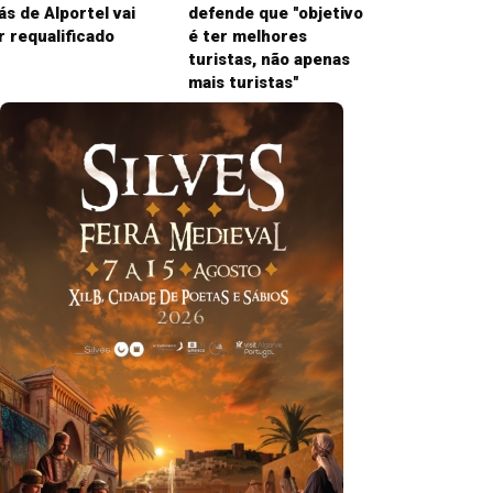
ás de Alportel vai
defende que "objetivo
r requalificado
é ter melhores
turistas, não apenas
mais turistas"