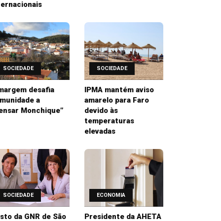
ternacionais
SOCIEDADE
SOCIEDADE
margem desafia
IPMA mantém aviso
munidade a
amarelo para Faro
ensar Monchique”
devido às
temperaturas
elevadas
SOCIEDADE
ECONOMIA
sto da GNR de São
Presidente da AHETA