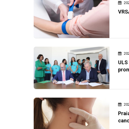
20
VRSA
20
ULS 
prom
20
Prai
canc