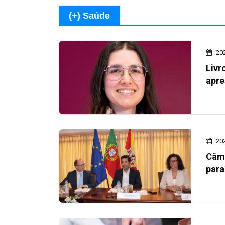
(+) Saúde
20
Livr
apre
20
Câma
para