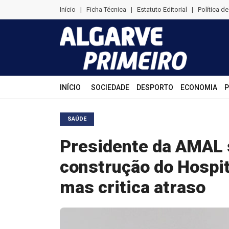
Início
|
Ficha Técnica
|
Estatuto Editorial
|
Política d
INÍCIO
SOCIEDADE
DESPORTO
ECONOMIA
P
SAÚDE
Presidente da AMAL 
construção do Hospit
mas critica atraso