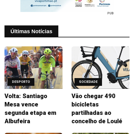
PUB
Últimas Notícias
DESPORTO
SOCIEDADE
Volta: Santiago
Vão chegar 490
Mesa vence
bicicletas
segunda etapa em
partilhadas ao
Albufeira
concelho de Loulé