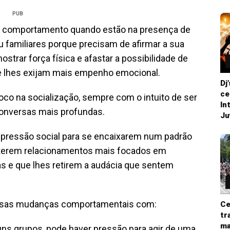
PUB
 comportamento quando estão na presença de
 familiares porque precisam de afirmar a sua
ostrar força física e afastar a possibilidade de
e lhes exijam mais empenho emocional.
Dj
ce
o na socialização, sempre com o intuito de ser
In
conversas mais profundas.
Ju
 pressão social para se encaixarem num padrão
nterem relacionamentos mais focados em
s e que lhes retirem a audácia que sentem
essas mudanças comportamentais com:
Ce
tr
ma
uns grupos, pode haver pressão para agir de uma