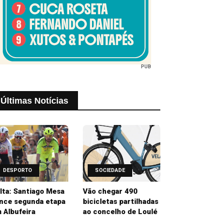
PUB
Últimas Notícias
DESPORTO
SOCIEDADE
lta: Santiago Mesa
Vão chegar 490
nce segunda etapa
bicicletas partilhadas
 Albufeira
ao concelho de Loulé