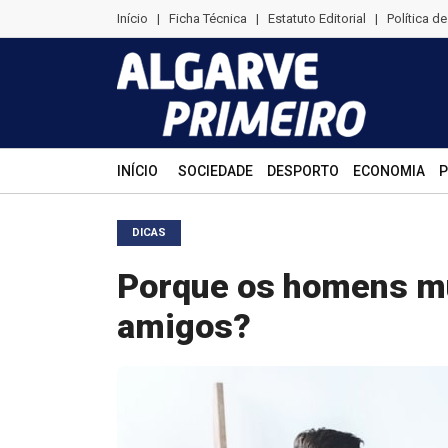
Início
|
Ficha Técnica
|
Estatuto Editorial
|
Política d
INÍCIO
SOCIEDADE
DESPORTO
ECONOMIA
P
DICAS
Porque os homens m
amigos?