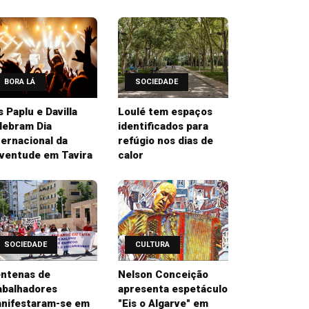
BORA LÁ
SOCIEDADE
’s Paplu e Davilla
Loulé tem espaços
lebram Dia
identificados para
ternacional da
refúgio nos dias de
ventude em Tavira
calor
SOCIEDADE
CULTURA
ntenas de
Nelson Conceição
abalhadores
apresenta espetáculo
nifestaram-se em
"Eis o Algarve" em