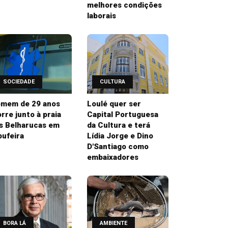
melhores condições
laborais
SOCIEDADE
CULTURA
mem de 29 anos
Loulé quer ser
rre junto à praia
Capital Portuguesa
s Belharucas em
da Cultura e terá
bufeira
Lídia Jorge e Dino
D'Santiago como
embaixadores
BORA LÁ
AMBIENTE