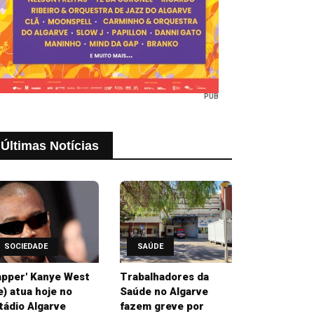
PUB
Últimas Notícias
SOCIEDADE
SAÚDE
apper' Kanye West
Trabalhadores da
e) atua hoje no
Saúde no Algarve
tádio Algarve
fazem greve por