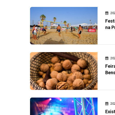
20
Fest
na P
20
Feir
Bens
20
Exis