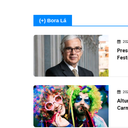
(+) Bora Lá
20
Pres
Fest
20
Altu
Carn