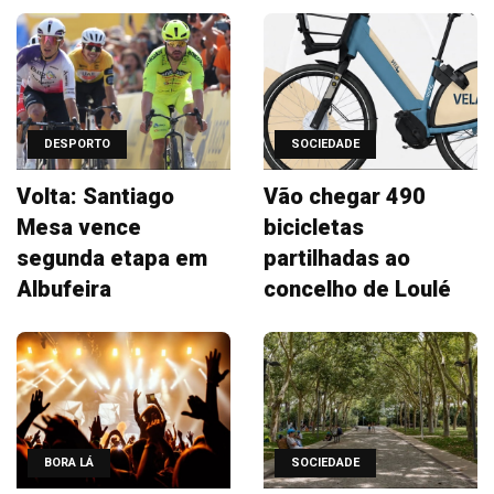
DESPORTO
SOCIEDADE
Volta: Santiago
Vão chegar 490
Mesa vence
bicicletas
segunda etapa em
partilhadas ao
Albufeira
concelho de Loulé
BORA LÁ
SOCIEDADE