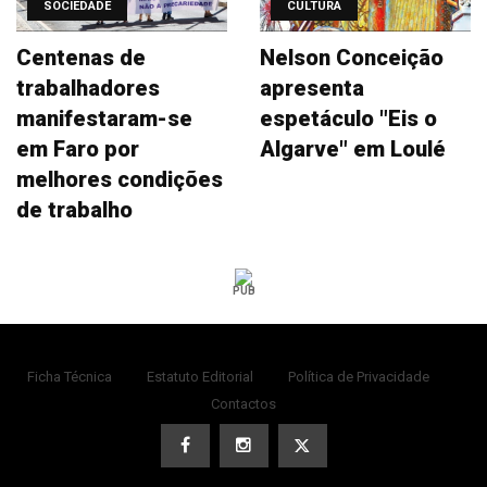
SOCIEDADE
CULTURA
Centenas de
Nelson Conceição
trabalhadores
apresenta
manifestaram-se
espetáculo "Eis o
em Faro por
Algarve" em Loulé
melhores condições
de trabalho
PUB
Ficha Técnica
Estatuto Editorial
Política de Privacidade
Contactos