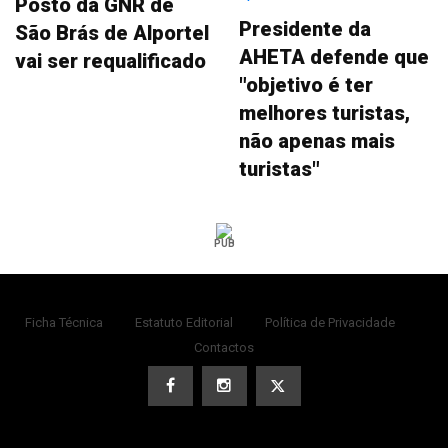
Posto da GNR de
Presidente da
São Brás de Alportel
AHETA defende que
vai ser requalificado
"objetivo é ter
melhores turistas,
não apenas mais
turistas"
PUB
Ficha Técnica
Estatuto Editorial
Política de Privacidade
Contactos