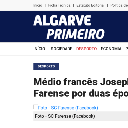
Início
|
Ficha Técnica
|
Estatuto Editorial
|
Política d
INÍCIO
SOCIEDADE
DESPORTO
ECONOMIA
P
DESPORTO
Médio francês Josep
Farense por duas ép
Foto - SC Farense (Facebook)