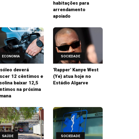
habitações para
arrendamento
apoiado
ECONOMIA
SOCIEDADE
sóleo deverá
'Rapper' Kanye West
scer 12 cêntimos e
(Ye) atua hoje no
solina baixar 12,5
Estádio Algarve
ntimos na próxima
mana
SAÚDE
SOCIEDADE