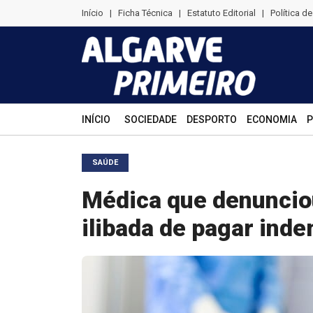
Início
|
Ficha Técnica
|
Estatuto Editorial
|
Política d
INÍCIO
SOCIEDADE
DESPORTO
ECONOMIA
P
SAÚDE
Médica que denuncio
ilibada de pagar ind