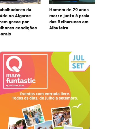
abalhadores da
Homem de 29 anos
úde no Algarve
morre junto à praia
zem greve por
das Belharucas em
lhores condições
Albufeira
borais