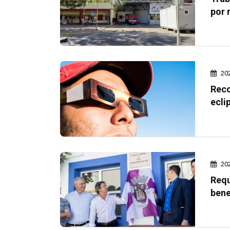
por 
20
Reco
ecli
20
Requ
bene