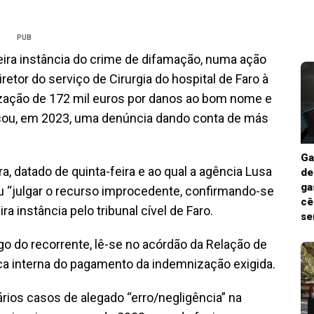
PUB
imeira instância do crime de difamação, numa ação
retor do serviço de Cirurgia do hospital de Faro à
ização de 172 mil euros por danos ao bom nome e
icou, em 2023, uma denúncia dando conta de más
Ga
a, datado de quinta-feira e ao qual a agência Lusa
de
ga
ou “julgar o recurso improcedente, confirmando-se
cê
a instância pelo tribunal cível de Faro.
se
go do recorrente, lê-se no acórdão da Relação de
ca interna do pagamento da indemnização exigida.
ários casos de alegado “erro/negligência” na