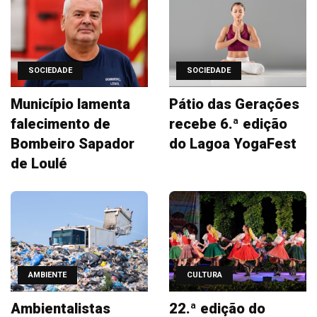
SOCIEDADE
SOCIEDADE
Município lamenta
Pátio das Gerações
falecimento de
recebe 6.ª edição
Bombeiro Sapador
do Lagoa YogaFest
de Loulé
AMBIENTE
CULTURA
Ambientalistas
22.ª edição do