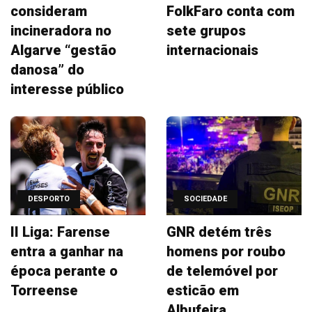
consideram
FolkFaro conta com
incineradora no
sete grupos
Algarve “gestão
internacionais
danosa” do
interesse público
DESPORTO
SOCIEDADE
II Liga: Farense
GNR detém três
entra a ganhar na
homens por roubo
época perante o
de telemóvel por
Torreense
esticão em
Albufeira