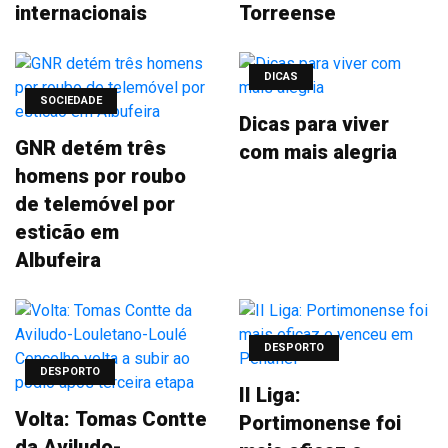
internacionais
Torreense
DICAS
SOCIEDADE
Dicas para viver
GNR detém três
com mais alegria
homens por roubo
de telemóvel por
esticão em
Albufeira
DESPORTO
DESPORTO
II Liga:
Volta: Tomas Contte
Portimonense foi
da Aviludo-