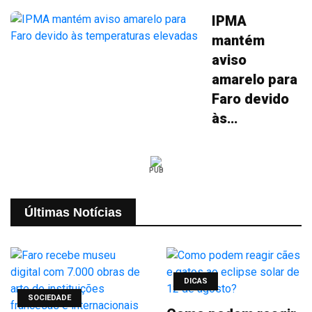
IPMA
mantém
aviso
amarelo para
Faro devido
às
temperaturas
elevadas
PUB
Últimas Notícias
DICAS
SOCIEDADE