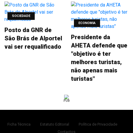
SOCIEDADE
ECONOMIA
Posto da GNR de
Presidente da
São Brás de Alportel
AHETA defende que
vai ser requalificado
"objetivo é ter
melhores turistas,
não apenas mais
turistas"
PUB
Ficha Técnica
Estatuto Editorial
Política de Privacidade
Contactos