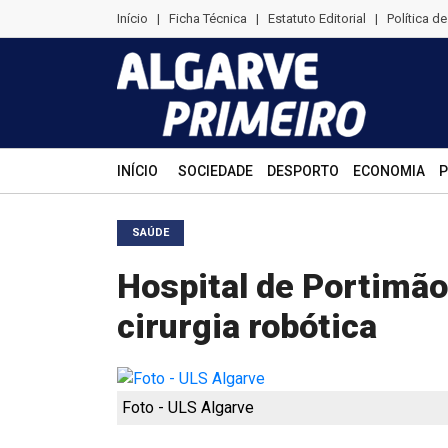
Início
|
Ficha Técnica
|
Estatuto Editorial
|
Política d
INÍCIO
SOCIEDADE
DESPORTO
ECONOMIA
P
SAÚDE
Hospital de Portimão
cirurgia robótica
Foto - ULS Algarve