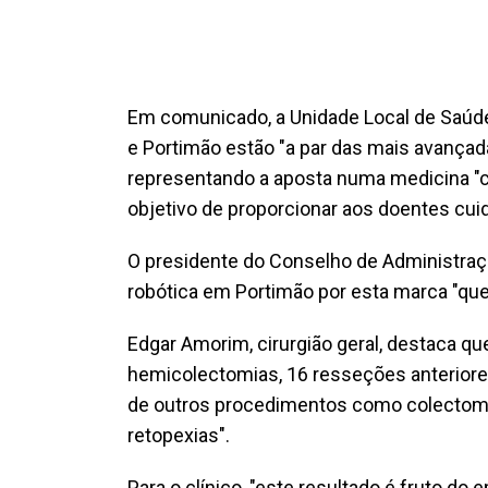
Em comunicado, a Unidade Local de Saúde 
e Portimão estão "a par das mais avançada
representando a aposta numa medicina "c
objetivo de proporcionar aos doentes cui
O presidente do Conselho de Administraçã
robótica em Portimão por esta marca "que
Edgar Amorim, cirurgião geral, destaca qu
hemicolectomias, 16 resseções anteriore
de outros procedimentos como colectomi
retopexias".
Para o clínico, "este resultado é fruto d