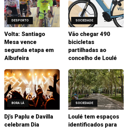
DESPORTO
SOCIEDADE
Volta: Santiago
Vão chegar 490
Mesa vence
bicicletas
segunda etapa em
partilhadas ao
Albufeira
concelho de Loulé
BORA LÁ
SOCIEDADE
Dj’s Paplu e Davilla
Loulé tem espaços
celebram Dia
identificados para