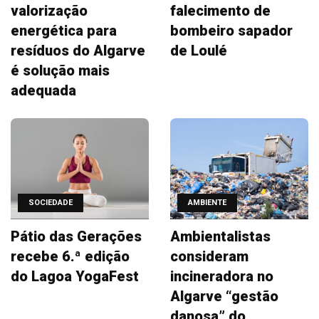
valorização
falecimento de
energética para
bombeiro sapador
resíduos do Algarve
de Loulé
é solução mais
adequada
SOCIEDADE
AMBIENTE
Pátio das Gerações
Ambientalistas
recebe 6.ª edição
consideram
do Lagoa YogaFest
incineradora no
Algarve “gestão
danosa” do