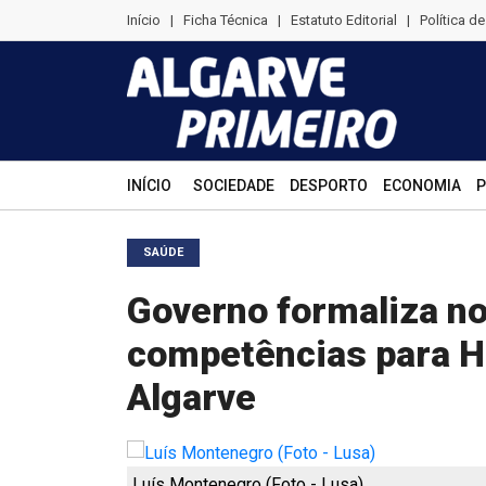
Início
|
Ficha Técnica
|
Estatuto Editorial
|
Política d
INÍCIO
SOCIEDADE
DESPORTO
ECONOMIA
P
SAÚDE
Governo formaliza n
competências para Ho
Algarve
Luís Montenegro (Foto - Lusa)