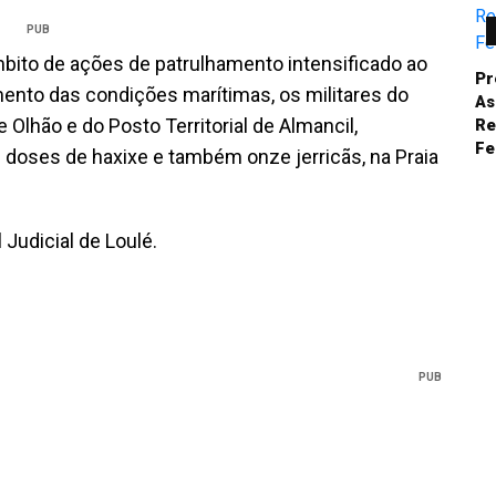
PUB
ito de ações de patrulhamento intensificado ao
Pr
mento das condições marítimas, os militares do
As
Olhão e do Posto Territorial de Almancil,
Re
Fe
doses de haxixe e também onze jerricãs, na Praia
Judicial de Loulé.
PUB