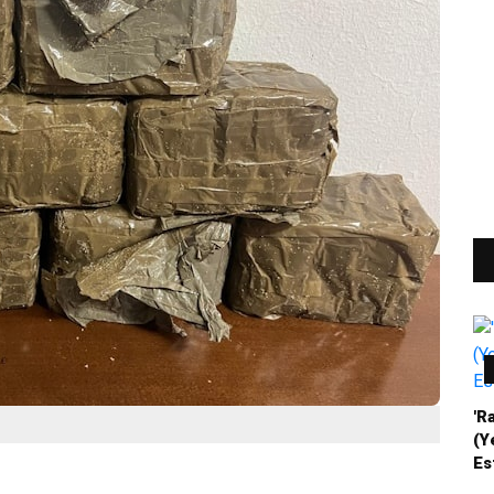
'R
(Y
Es