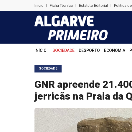
Início
|
Ficha Técnica
|
Estatuto Editorial
|
Política d
INÍCIO
SOCIEDADE
DESPORTO
ECONOMIA
P
SOCIEDADE
GNR apreende 21.400
jerricãs na Praia da 