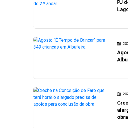
PJ d
Lago
20
Agos
Albu
20
Crec
alar
obra