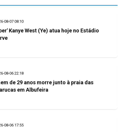
26-08-07 08:10
per' Kanye West (Ye) atua hoje no Estádio
rve
26-08-06 22:18
m de 29 anos morre junto à praia das
arucas em Albufeira
26-08-06 17:55