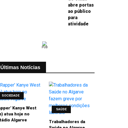
abre portas
ao público
para
atividade
PUB
Últimas Notícias
SOCIEDADE
apper' Kanye West
SAÚDE
e) atua hoje no
tádio Algarve
Trabalhadores da
Saúde no Algarve