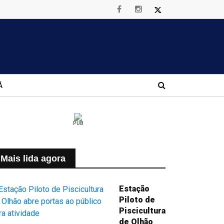
Á
PUB
Mais lida agora
Estação
Piloto de
Piscicultura
de Olhão