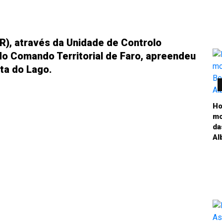
R), através da Unidade de Controlo
do Comando Territorial de Faro, apreendeu
nta do Lago.
Ho
mo
da
Al