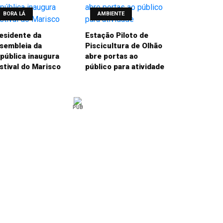
BORA LÁ
AMBIENTE
esidente da
Estação Piloto de
sembleia da
Piscicultura de Olhão
pública inaugura
abre portas ao
stival do Marisco
público para atividade
PUB