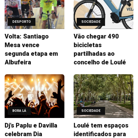
DESPORTO
SOCIEDADE
Volta: Santiago
Vão chegar 490
Mesa vence
bicicletas
segunda etapa em
partilhadas ao
Albufeira
concelho de Loulé
BORA LÁ
SOCIEDADE
Dj’s Paplu e Davilla
Loulé tem espaços
celebram Dia
identificados para