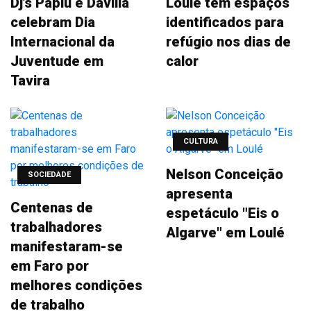
Dj’s Paplu e Davilla
Loulé tem espaços
celebram Dia
identificados para
Internacional da
refúgio nos dias de
Juventude em
calor
Tavira
CULTURA
Nelson Conceição
SOCIEDADE
apresenta
Centenas de
espetáculo "Eis o
trabalhadores
Algarve" em Loulé
manifestaram-se
em Faro por
melhores condições
de trabalho