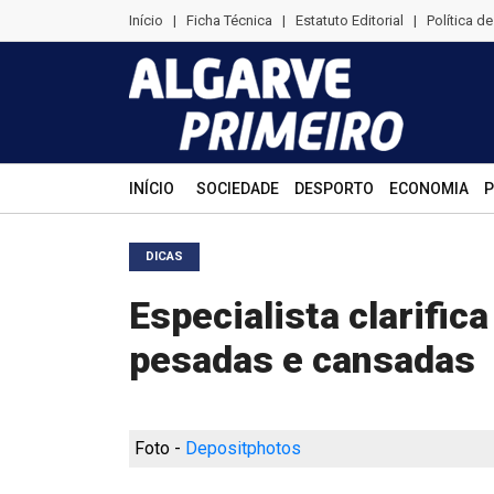
Início
|
Ficha Técnica
|
Estatuto Editorial
|
Política d
INÍCIO
SOCIEDADE
DESPORTO
ECONOMIA
P
DICAS
Especialista clarific
pesadas e cansadas
Foto -
Depositphotos