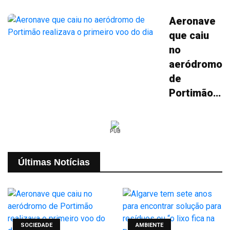
Aeronave
que caiu
no
aeródromo
de
Portimão
realizava o
primeiro
PUB
voo do dia
Últimas Notícias
SOCIEDADE
AMBIENTE