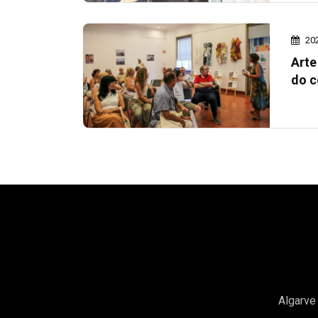
20
Arte
do c
Algarve 