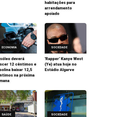
habitações para
arrendamento
apoiado
ECONOMIA
SOCIEDADE
sóleo deverá
'Rapper' Kanye West
scer 12 cêntimos e
(Ye) atua hoje no
solina baixar 12,5
Estádio Algarve
ntimos na próxima
mana
SAÚDE
SOCIEDADE