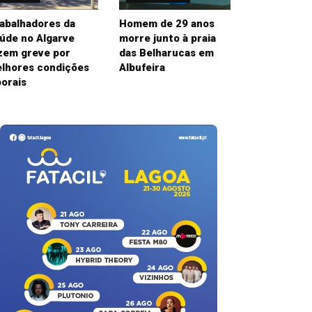
abalhadores da
Homem de 29 anos
úde no Algarve
morre junto à praia
zem greve por
das Belharucas em
lhores condições
Albufeira
borais