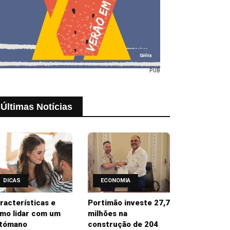
PUB
Últimas Notícias
DICAS
ECONOMIA
racterísticas e
Portimão investe 27,7
mo lidar com um
milhões na
tómano
construção de 204