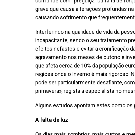
confunde com “preguiça” ou falta de forç
grave que causa alterações profundas na 
causando sofrimento que frequentemente é
Interferindo na qualidade de vida da pes
incapacitante, sendo o seu tratamento p
efeitos nefastos e evitar a cronificação 
agravamento nos meses de outono e inver
que afeta cerca de 10% da população eur
regiões onde o Inverno é mais rigoroso. 
pode ser particularmente desafiante, co
primavera», regista a especialista no m
Alguns estudos apontam estes como os pr
A falta de luz
Os dias mais sombrios, mais curtos e m