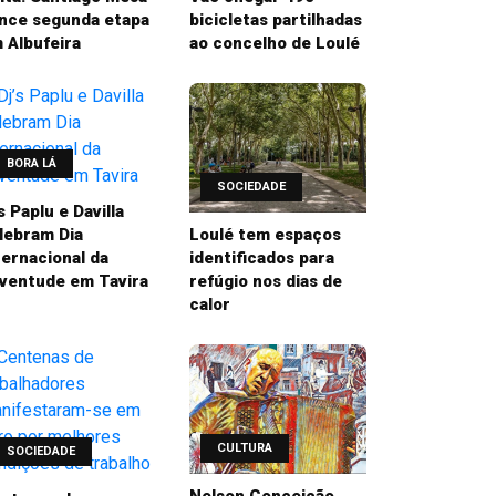
nce segunda etapa
bicicletas partilhadas
 Albufeira
ao concelho de Loulé
BORA LÁ
SOCIEDADE
’s Paplu e Davilla
lebram Dia
Loulé tem espaços
ternacional da
identificados para
ventude em Tavira
refúgio nos dias de
calor
CULTURA
SOCIEDADE