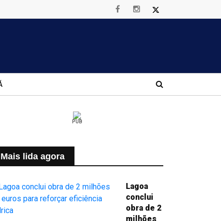
Á
PUB
Mais lida agora
Lagoa
conclui
obra de 2
milhões