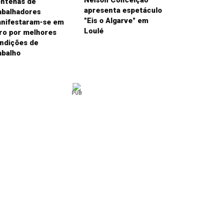
Nelson Conceição
ntenas de
apresenta espetáculo
abalhadores
"Eis o Algarve" em
nifestaram-se em
Loulé
ro por melhores
ndições de
abalho
PUB