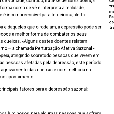
a de vontade, contudo, trata-se de «uma doença
Ce
tr
forma como se vê e interpreta a realidade,
ma
 incompreensível para terceiros», alerta.
Fa
co
soa e daqueles que o rodeiam, a depressão pode ser
tr
recoce a melhor forma de combater os seus
das queixas. «Alguns destes doentes relatam
no – a chamada Perturbação Afetiva Sazonal -
opeia, atingindo sobretudo pessoas que vivem em
Nas pessoas afetadas pela depressão, este período
m agravamento das queixas e com melhoria na
esmo apontamento.
incipais fatores para a depressão sazonal:
enos luminosos, para algumas pessoas que sofrem