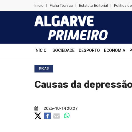
Início
|
Ficha Técnica
|
Estatuto Editorial
|
Política d
INÍCIO
SOCIEDADE
DESPORTO
ECONOMIA
P
DICAS
Causas da depressão
2025-10-14 20:27