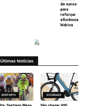
de euros
para
reforçar
eficiência
hídrica
PUB
Últimas Notícias
DESPORTO
SOCIEDADE
lta: Santiago Mesa
Vão chegar 490