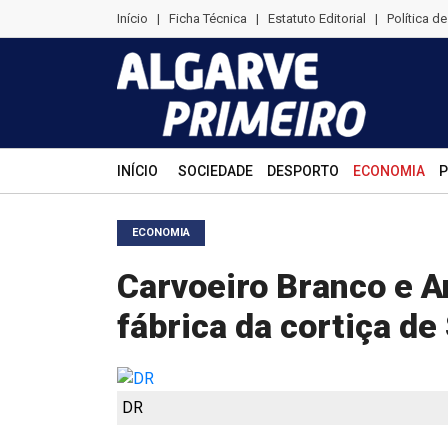
Início
|
Ficha Técnica
|
Estatuto Editorial
|
Política d
INÍCIO
SOCIEDADE
DESPORTO
ECONOMIA
P
ECONOMIA
Carvoeiro Branco e A
fábrica da cortiça de
DR