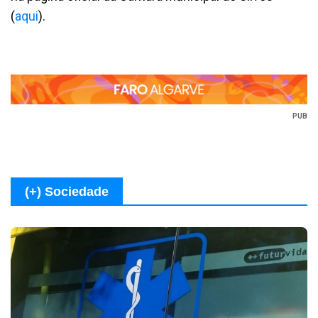
(
aqui
).
PUB
(+) Sociedade