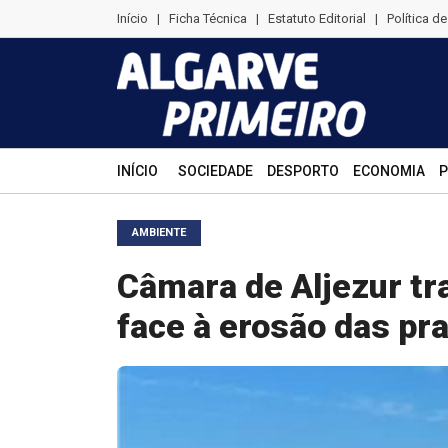
Início
|
Ficha Técnica
|
Estatuto Editorial
|
Política d
INÍCIO
SOCIEDADE
DESPORTO
ECONOMIA
P
AMBIENTE
Câmara de Aljezur tr
face à erosão das pr