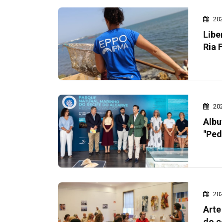
20
Libe
Ria 
20
Albu
"Ped
20
Arte
do c