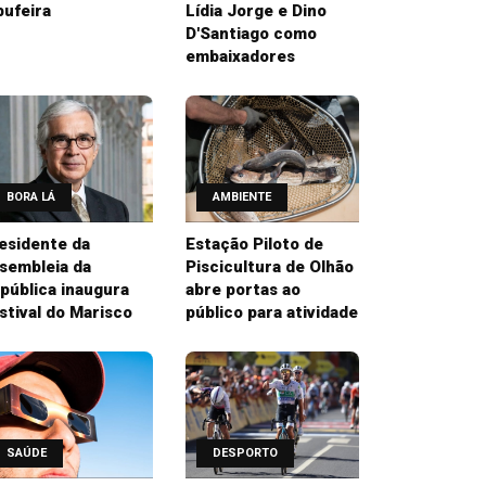
bufeira
Lídia Jorge e Dino
D'Santiago como
embaixadores
BORA LÁ
AMBIENTE
esidente da
Estação Piloto de
sembleia da
Piscicultura de Olhão
pública inaugura
abre portas ao
stival do Marisco
público para atividade
SAÚDE
DESPORTO