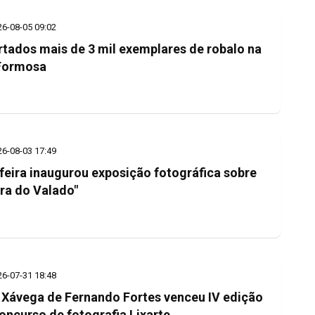
26-08-05 09:02
rtados mais de 3 mil exemplares de robalo na
Formosa
26-08-03 17:49
feira inaugurou exposição fotográfica sobre
ra do Valado"
26-07-31 18:48
 Xávega de Fernando Fortes venceu IV edição
oncurso de fotografia Lixarte