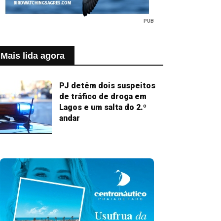
PUB
Mais lida agora
PJ detém dois suspeitos
de tráfico de droga em
Lagos e um salta do 2.º
andar