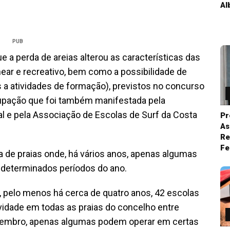
Al
PUB
 a perda de areias alterou as características das
near e recreativo, bem como a possibilidade de
s a atividades de formação), previstos no concurso
cupação que foi também manifestada pela
l e pela Associação de Escolas de Surf da Costa
Pr
As
Re
Fe
a de praias onde, há vários anos, apenas algumas
 determinados períodos do ano.
e, pelo menos há cerca de quatro anos, 42 escolas
ividade em todas as praias do concelho entre
etembro, apenas algumas podem operar em certas