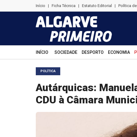
Início
|
Ficha Técnica
|
Estatuto Editorial
|
Política d
INÍCIO
SOCIEDADE
DESPORTO
ECONOMIA
P
POLÍTICA
Autárquicas: Manuela
CDU à Câmara Municip