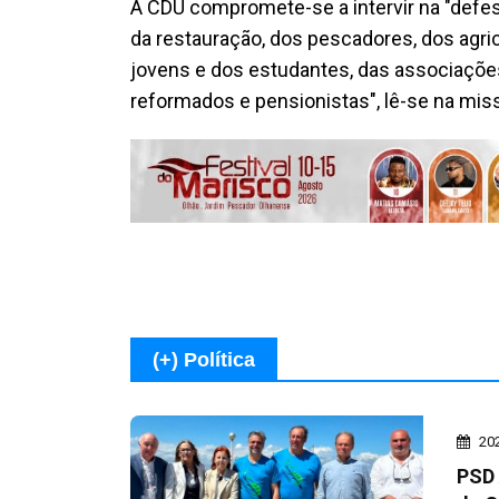
A CDU compromete-se a intervir na "defesa
da restauração, dos pescadores, dos agri
jovens e dos estudantes, das associações
reformados e pensionistas", lê-se na mis
(+) Política
20
PSD 