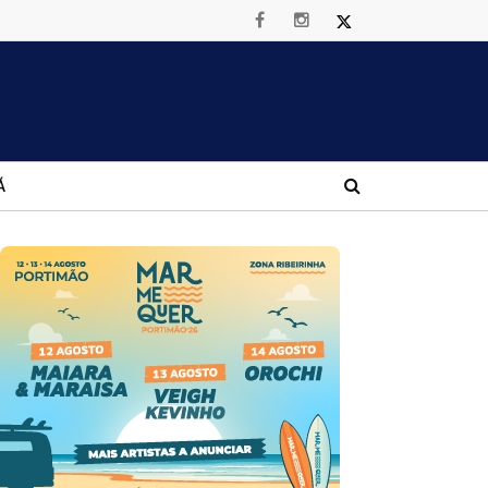
Á
imenta é candidato da CDU à Assembleia Municipal de Albufeir