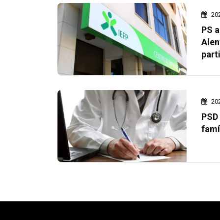
20
PS a
Alen
part
20
PSD 
famí