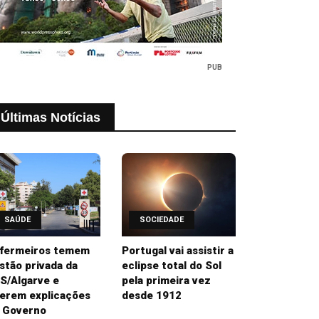
PUB
Últimas Notícias
SAÚDE
SOCIEDADE
fermeiros temem
Portugal vai assistir a
stão privada da
eclipse total do Sol
S/Algarve e
pela primeira vez
erem explicações
desde 1912
 Governo