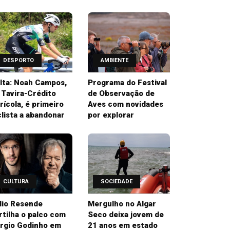
DESPORTO
AMBIENTE
lta: Noah Campos,
Programa do Festival
 Tavira-Crédito
de Observação de
rícola, é primeiro
Aves com novidades
clista a abandonar
por explorar
CULTURA
SOCIEDADE
lio Resende
Mergulho no Algar
rtilha o palco com
Seco deixa jovem de
rgio Godinho em
21 anos em estado