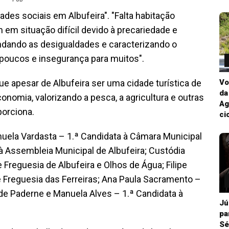
des sociais em Albufeira". "Falta habitação
 em situação difícil devido à precariedade e
ndando as desigualdades e caracterizando o
 poucos e insegurança para muitos".
ue apesar de Albufeira ser uma cidade turística de
Vo
da
conomia, valorizando a pesca, a agricultura e outras
Ag
porciona.
ci
nuela Vardasta – 1.ª Candidata à Câmara Municipal
 à Assembleia Municipal de Albufeira; Custódia
 Freguesia de Albufeira e Olhos de Água; Filipe
 Freguesia das Ferreiras; Ana Paula Sacramento –
de Paderne e Manuela Alves – 1.ª Candidata à
Jú
pa
Sé