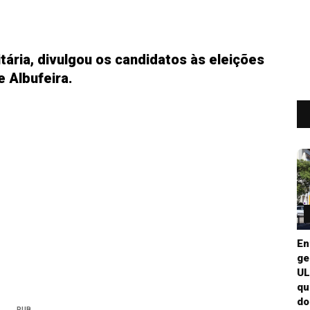
ária, divulgou os candidatos às eleições
 Albufeira.
En
ge
UL
qu
do
PUB