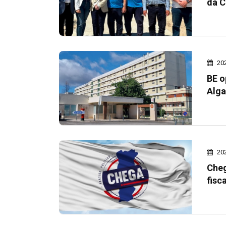
da C
20
BE o
Alga
20
Cheg
fisc