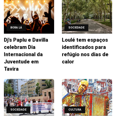
BORA LÁ
SOCIEDADE
Dj’s Paplu e Davilla
Loulé tem espaços
celebram Dia
identificados para
Internacional da
refúgio nos dias de
Juventude em
calor
Tavira
SOCIEDADE
CULTURA