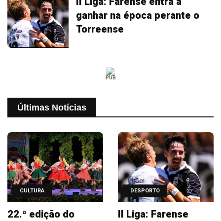
II Liga: Farense entra a
ganhar na época perante o
Torreense
PUB
Últimas Notícias
CULTURA
DESPORTO
22.ª edição do
II Liga: Farense