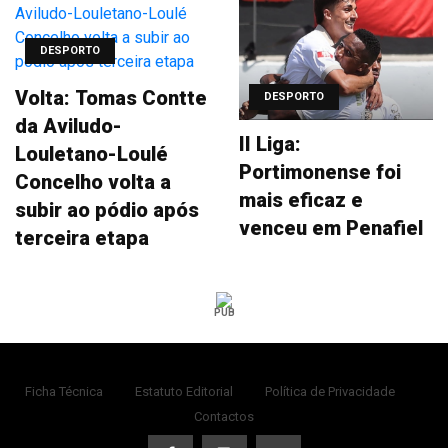
DESPORTO
Volta: Tomas Contte
DESPORTO
da Aviludo-
II Liga:
Louletano-Loulé
Portimonense foi
Concelho volta a
mais eficaz e
subir ao pódio após
venceu em Penafiel
terceira etapa
PUB
Ficha Técnica
Estatuto Editorial
Política de Privacidade
Contactos