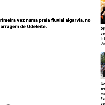
imeira vez numa praia fluvial algarvia, no
Barragem de Odeleite.
Dj
ce
In
Ju
Ce
tr
ma
Fa
co
PUB