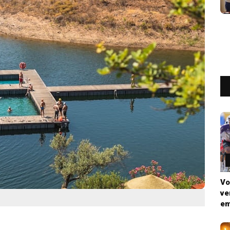
Vo
ve
em