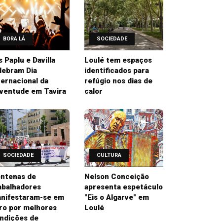
BORA LÁ
SOCIEDADE
’s Paplu e Davilla
Loulé tem espaços
lebram Dia
identificados para
ternacional da
refúgio nos dias de
ventude em Tavira
calor
SOCIEDADE
CULTURA
ntenas de
Nelson Conceição
abalhadores
apresenta espetáculo
nifestaram-se em
"Eis o Algarve" em
ro por melhores
Loulé
ndições de