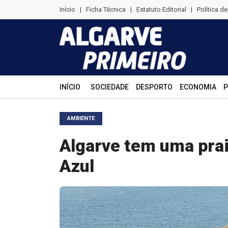
Início
|
Ficha Técnica
|
Estatuto Editorial
|
Política d
INÍCIO
SOCIEDADE
DESPORTO
ECONOMIA
P
AMBIENTE
Algarve tem uma prai
Azul