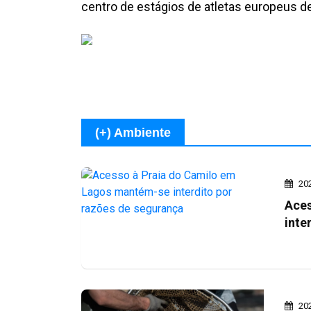
centro de estágios de atletas europeus 
(+) Ambiente
20
Aces
inte
20