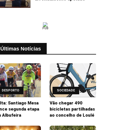
PUB
Últimas Notícias
DESPORTO
SOCIEDADE
lta: Santiago Mesa
Vão chegar 490
nce segunda etapa
bicicletas partilhadas
 Albufeira
ao concelho de Loulé