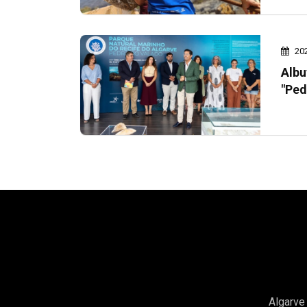
20
Albu
"Ped
Algarve 