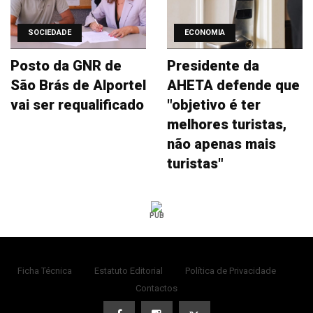
SOCIEDADE
ECONOMIA
Posto da GNR de
Presidente da
São Brás de Alportel
AHETA defende que
vai ser requalificado
"objetivo é ter
melhores turistas,
não apenas mais
turistas"
PUB
Ficha Técnica
Estatuto Editorial
Política de Privacidade
Contactos